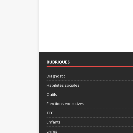
RUBRIQUES
Diagnostic
Habiletés sociales
Outils
Fonctions executives
TCC
Enfants
Livres