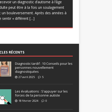
uelques réserves quant à
[…]
ecevoir un diagnostic d’autisme à l’âge
rogrammatique, d’engager des
dulte peut être à la fois un soulagement
pprentissages sur les forces et de
t un bouleversement. Après des années à
roposer des progressions Certes, le
e sentir « différent
[…]
isque des
[…]
CLES RÉCENTS
Diagnostic tardif : 10 Conseils pour les
personnes nouvellement
diagnostiquées
27 avril 2025
5
Les évaluations : S’appuyer sur les
forces de la personne autiste
18 février 2024
0