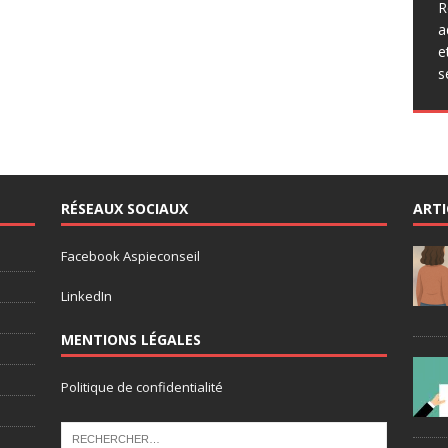
q
R
p
a
a
e
p
s
r
RÉSEAUX SOCIAUX
ARTI
Facebook Aspieconseil
LinkedIn
MENTIONS LÉGALES
Politique de confidentialité