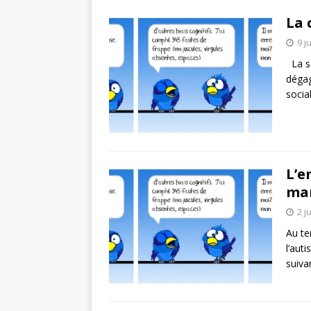
La 
9 j
La se
dégag
socia
L’e
man
2 j
Au te
l’aut
suiva