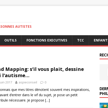
RSONNES AUTISTES
OUTILS
FONCTIONS EXECUTIVES
TCC
ENFANT
REC
d Mapping: s’il vous plait, dessine
 l’autisme…
juin 2017
aspieconseil
0
DERN
connais que mes titres dénotent souvent mes inspirations,
PHIL
avant d’entrer dans le vif du sujet, je pose un petit
bule nécessaire. Je propose
[…]