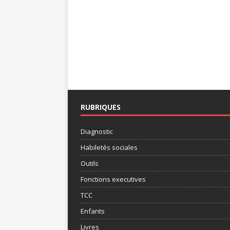
RUBRIQUES
Diagnostic
Habiletés sociales
Outils
Fonctions executives
TCC
Enfants
Livres