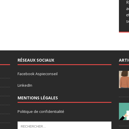
q
R
p
a
a
e
p
s
r
RÉSEAUX SOCIAUX
ARTI
Facebook Aspieconseil
LinkedIn
MENTIONS LÉGALES
Politique de confidentialité