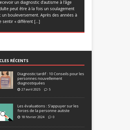
uelques réserves quant à
[…]
ecevoir un diagnostic d’autisme à l’âge
rogrammatique, d’engager des
dulte peut être à la fois un soulagement
pprentissages sur les forces et de
t un bouleversement. Après des années à
roposer des progressions Certes, le
e sentir « différent
[…]
isque des
[…]
CLES RÉCENTS
Diagnostic tardif : 10 Conseils pour les
personnes nouvellement
diagnostiquées
27 avril 2025
5
Les évaluations : S’appuyer sur les
forces de la personne autiste
18 février 2024
0