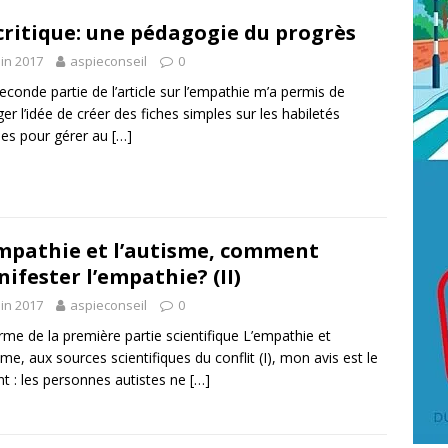
critique: une pédagogie du progrès
uin 2017
aspieconseil
0
conde partie de l’article sur l’empathie m’a permis de
er l’idée de créer des fiches simples sur les habiletés
les pour gérer au
[…]
mpathie et l’autisme, comment
ifester l’empathie? (II)
uin 2017
aspieconseil
0
rme de la première partie scientifique L’empathie et
isme, aux sources scientifiques du conflit (I), mon avis est le
nt : les personnes autistes ne
[…]