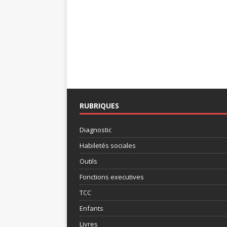
RUBRIQUES
Diagnostic
Habiletés sociales
Outils
Fonctions executives
TCC
Enfants
Livres