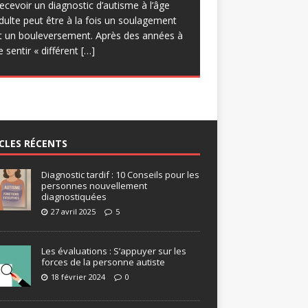
uelques réserves quant à
[…]
ecevoir un diagnostic d’autisme à l’âge
rogrammatique, d’engager des
dulte peut être à la fois un soulagement
pprentissages sur les forces et de
t un bouleversement. Après des années à
roposer des progressions Certes, le
e sentir « différent
[…]
isque des
[…]
CLES RÉCENTS
Diagnostic tardif : 10 Conseils pour les
personnes nouvellement
diagnostiquées
27 avril 2025
5
Les évaluations : S’appuyer sur les
forces de la personne autiste
18 février 2024
0