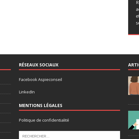
q
R
p
a
a
e
p
s
r
RÉSEAUX SOCIAUX
ARTI
Facebook Aspieconseil
LinkedIn
MENTIONS LÉGALES
Politique de confidentialité