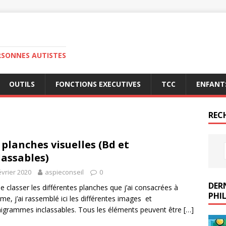
RSONNES AUTISTES
OUTILS
FONCTIONS EXECUTIVES
TCC
ENFANT
REC
 planches visuelles (Bd et
lassables)
évrier 2020
aspieconseil
0
DERN
de classer les différentes planches que j’ai consacrées à
PHIL
isme, j’ai rassemblé ici les différentes images et
igrammes inclassables. Tous les éléments peuvent être
[…]