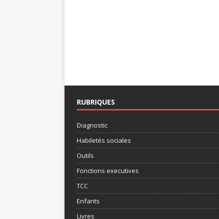
RUBRIQUES
Diagnostic
Habiletés sociales
Outils
Fonctions executives
TCC
Enfants
Livres