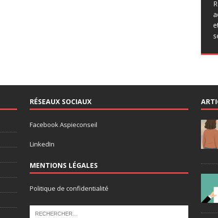
q
R
p
a
a
e
p
s
r
RÉSEAUX SOCIAUX
ARTI
Facebook Aspieconseil
LinkedIn
MENTIONS LÉGALES
Politique de confidentialité