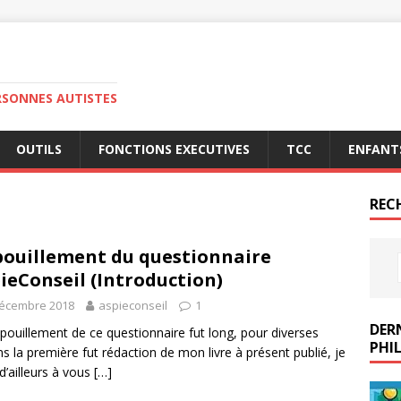
RSONNES AUTISTES
OUTILS
FONCTIONS EXECUTIVES
TCC
ENFANT
REC
ouillement du questionnaire
ieConseil (Introduction)
décembre 2018
aspieconseil
1
DERN
pouillement de ce questionnaire fut long, pour diverses
PHIL
ns la première fut rédaction de mon livre à présent publié, je
 d’ailleurs à vous
[…]