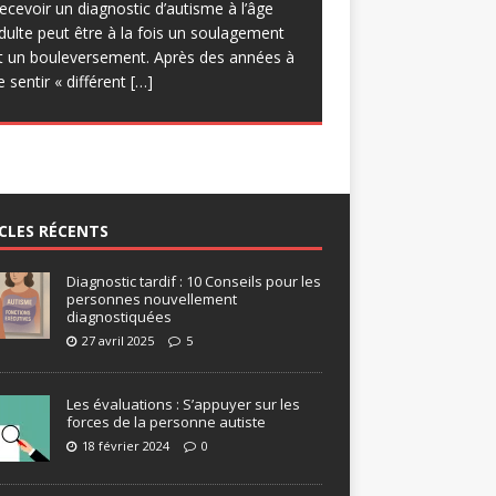
uelques réserves quant à
[…]
ecevoir un diagnostic d’autisme à l’âge
rogrammatique, d’engager des
dulte peut être à la fois un soulagement
pprentissages sur les forces et de
t un bouleversement. Après des années à
roposer des progressions Certes, le
e sentir « différent
[…]
isque des
[…]
CLES RÉCENTS
Diagnostic tardif : 10 Conseils pour les
personnes nouvellement
diagnostiquées
27 avril 2025
5
Les évaluations : S’appuyer sur les
forces de la personne autiste
18 février 2024
0