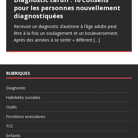
forces de la personne autiste
autiste
pour les personnes nouvellement
Bibliographie sur l’autisme
Actuellement, couché dans mon lit, l’ordinateur sur
diagnostiquées
mon genou, je me suis dit que c’était le moment idéal
L’évaluation est quelque chose d’important, elle
Cet article issu de devenir détective de l’autisme, n’est
Difficile de donner une liste exhaustive des ouvrages
d’évoquer la fatigue dans l’autisme.. Difficile de
[…]
permet d’élaborer une programmatique, d’engager des
pas là pour dire ce qu’il faut faire, je ne me pose pas en
sur l’autisme. Aussi, mon article n’aura pas ce but.
Recevoir un diagnostic d’autisme à l’âge adulte peut
apprentissages sur les forces et de proposer des
juge des
[…]
D’abord parce que j’ai quelques réserves quant à
[…]
être à la fois un soulagement et un bouleversement.
progressions Certes, le risque des
[…]
Après des années à se sentir « différent
[…]
RUBRIQUES
Diagnostic
Habiletés sociales
Outils
Fonctions executives
TCC
Enfants