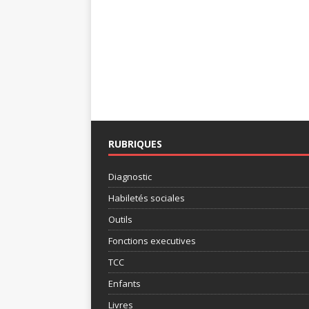
RUBRIQUES
Diagnostic
Habiletés sociales
Outils
Fonctions executives
TCC
Enfants
Livres