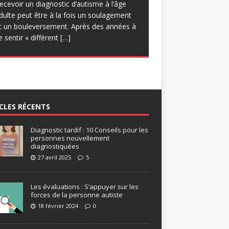
uelques réserves quant à
[…]
ecevoir un diagnostic d’autisme à l’âge
rogrammatique, d’engager des
dulte peut être à la fois un soulagement
pprentissages sur les forces et de
t un bouleversement. Après des années à
roposer des progressions Certes, le
e sentir « différent
[…]
isque des
[…]
CLES RÉCENTS
Diagnostic tardif : 10 Conseils pour les
personnes nouvellement
diagnostiquées
27 avril 2025
5
Les évaluations : S’appuyer sur les
forces de la personne autiste
18 février 2024
0