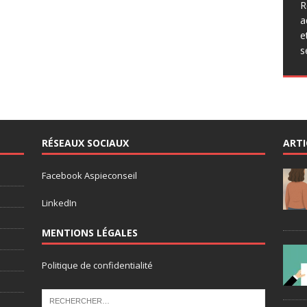
q
R
p
a
a
e
p
s
r
RÉSEAUX SOCIAUX
ARTI
Facebook Aspieconseil
LinkedIn
MENTIONS LÉGALES
Politique de confidentialité