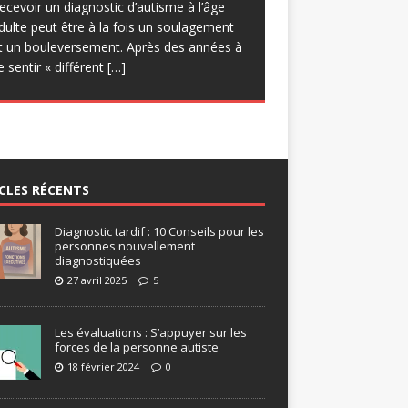
uelques réserves quant à
[…]
ecevoir un diagnostic d’autisme à l’âge
rogrammatique, d’engager des
dulte peut être à la fois un soulagement
pprentissages sur les forces et de
t un bouleversement. Après des années à
roposer des progressions Certes, le
e sentir « différent
[…]
isque des
[…]
CLES RÉCENTS
Diagnostic tardif : 10 Conseils pour les
personnes nouvellement
diagnostiquées
27 avril 2025
5
Les évaluations : S’appuyer sur les
forces de la personne autiste
18 février 2024
0