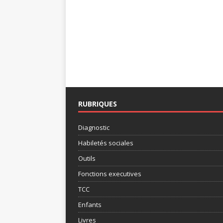
RUBRIQUES
Diagnostic
Habiletés sociales
Outils
Fonctions executives
TCC
Enfants
Livres