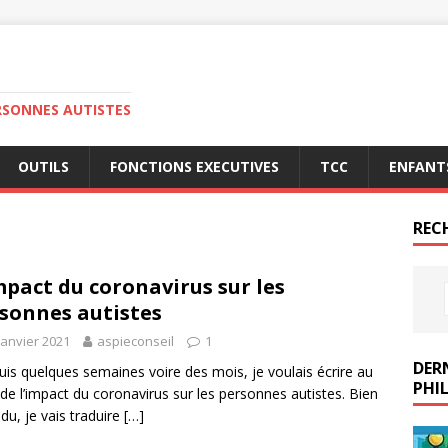
RSONNES AUTISTES
OUTILS
FONCTIONS EXECUTIVES
TCC
ENFANT
REC
mpact du coronavirus sur les
sonnes autistes
janvier 2021
aspieconseil
1
DERN
s quelques semaines voire des mois, je voulais écrire au
PHIL
 de l’impact du coronavirus sur les personnes autistes. Bien
du, je vais traduire
[…]