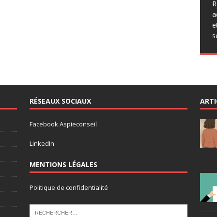
q
R
p
a
a
e
p
s
r
RÉSEAUX SOCIAUX
ARTI
Facebook Aspieconseil
LinkedIn
MENTIONS LÉGALES
Politique de confidentialité