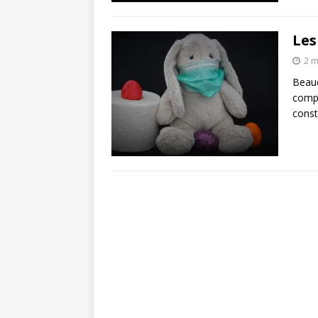
Les
2 m
Beauc
compt
const