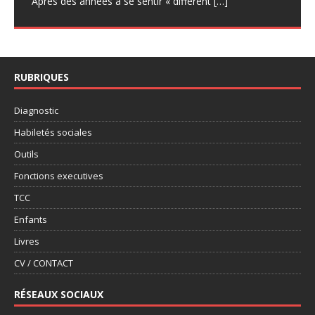
Après des années à se sentir « différent
[…]
RUBRIQUES
Diagnostic
Habiletés sociales
Outils
Fonctions executives
TCC
Enfants
Livres
CV / CONTACT
RÉSEAUX SOCIAUX